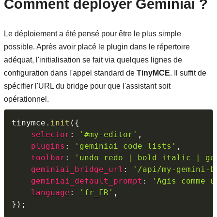
Comment déployer Geminiai ?
Le déploiement a été pensé pour être le plus simple
possible. Après avoir placé le plugin dans le répertoire
adéquat, l'initialisation se fait via quelques lignes de
configuration dans l'appel standard de
TinyMCE
. Il suffit de
spécifier l'URL du bridge pour que l'assistant soit
opérationnel.
tinymce
.
init
(
{
selector
:
'#my-editor'
,
plugins
:
'geminiai code lists'
,
toolbar
:
'undo redo | bold italic | ge
geminiai_bridge_url
:
'/api/my-gemini-b
geminiai_default_prompt
:
'Agis comme u
language
:
'fr_FR'
,
}
)
;