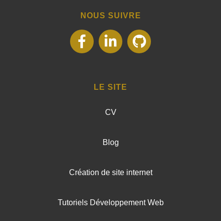
NOUS SUIVRE
suivez-
suivez-
suivez-
nous
nous
nous
LE SITE
sur
sur
sur
CV
Facebook
LinkedIn
Github
Blog
Création de site internet
Tutoriels Développement Web