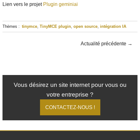
Lien vers le projet
Plugin geminiai
Thèmes :
tinymce
,
TinyMCE plugin
,
open source
,
intégration IA
Actualité précédente
→
Vous désirez un site internet pour vous ou
votre entreprise ?
CONTACTEZ-NOUS !