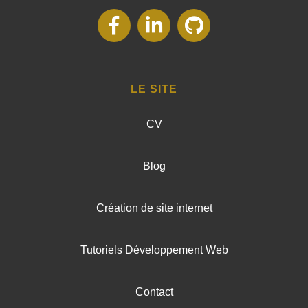
suivez-
suivez-
suivez-
nous
nous
nous
LE SITE
sur
sur
sur
CV
Facebook
LinkedIn
Github
Blog
Création de site internet
Tutoriels Développement Web
Contact