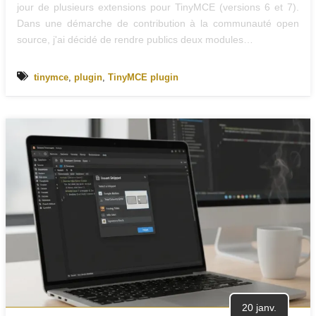
jour de plusieurs extensions pour TinyMCE (versions 6 et 7).
Dans une démarche de contribution à la communauté open
source, j'ai décidé de rendre publics deux modules…
tinymce
,
plugin
,
TinyMCE plugin
20 janv.