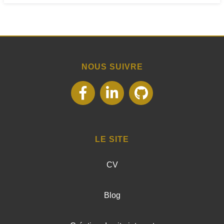
NOUS SUIVRE
suivez-
suivez-
suivez-
nous
nous
nous
LE SITE
sur
sur
sur
CV
Facebook
LinkedIn
Github
Blog