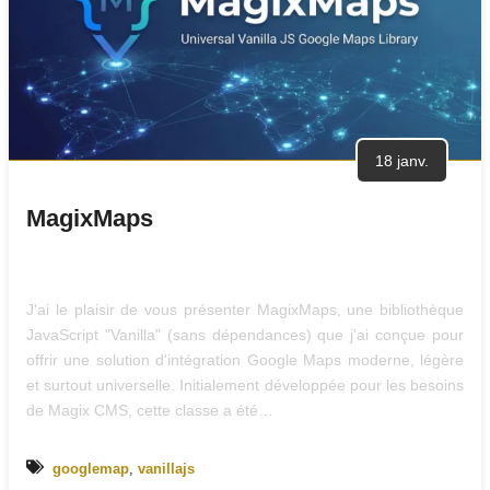
18 janv.
MagixMaps
J'ai le plaisir de vous présenter MagixMaps, une bibliothèque
JavaScript "Vanilla" (sans dépendances) que j'ai conçue pour
offrir une solution d'intégration Google Maps moderne, légère
et surtout universelle. Initialement développée pour les besoins
de Magix CMS, cette classe a été…
googlemap
,
vanillajs