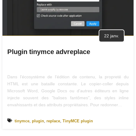
22 janv.
Plugin tinymce advreplace
Dans l'écosystème de l'édition de contenu, la propreté du
HTML est une bataille constante. Le copier-coller depuis
Microsoft Word, Google Docs ou d'autres éditeurs en ligne
injecte souvent des "balises fantômes", des styles inline
envahissants et des attributs propriétaires. Pour redonner…
tinymce
,
plugin
,
replace
,
TinyMCE plugin