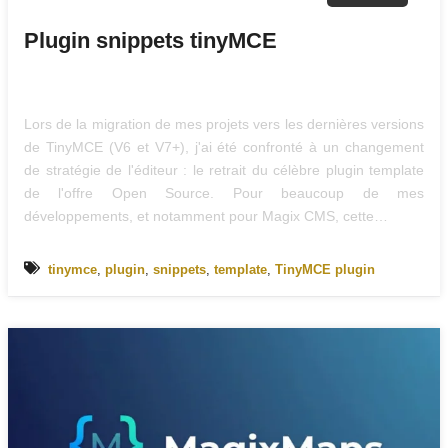
Plugin snippets tinyMCE
Lors de la migration de mes projets vers les dernières versions
de TinyMCE (V6 et V7+), j'ai été confronté à un changement
de stratégie de l'éditeur : le retrait du célèbre plugin template
de l'offre Open Source. Pour beaucoup de mes
développements, et notamment pour Magix CMS, cette…
tinymce
,
plugin
,
snippets
,
template
,
TinyMCE plugin